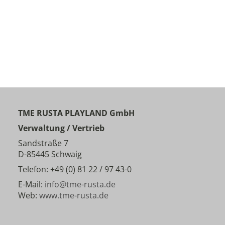
TME RUSTA PLAYLAND GmbH
Verwaltung / Vertrieb
Sandstraße 7
D-85445 Schwaig
Telefon: +49 (0) 81 22 / 97 43-0
E-Mail:
info@tme-rusta.de
Web:
www.tme-rusta.de