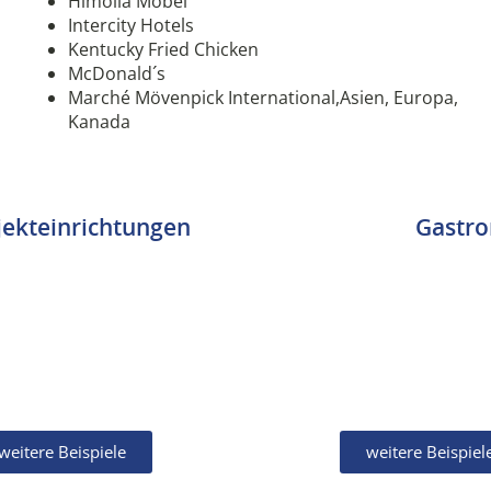
Himolla Möbel
Intercity Hotels
Kentucky Fried Chicken
McDonald´s
Marché Mövenpick International,Asien, Europa,
Kanada
ekteinrichtungen
Gastr
weitere Beispiele
weitere Beispiel