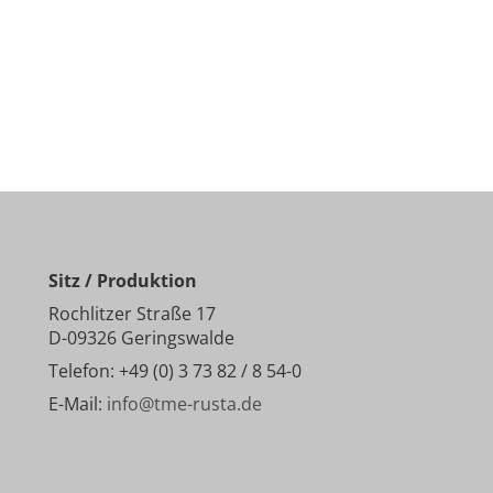
Sitz / Produktion
Rochlitzer Straße 17
D-09326 Geringswalde
Telefon: +49 (0) 3 73 82 / 8 54-0
E-Mail:
info@tme-rusta.de